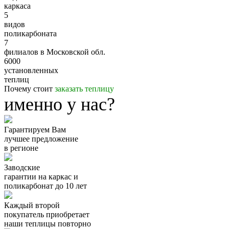
каркаса
5
видов
поликарбоната
7
филиалов в Московской обл.
6000
установленных
теплиц
Почему стоит
заказать теплицу
именно у нас?
Гарантируем Вам
лучшее предложение
в регионе
Заводские
гарантии
на каркас и
поликарбонат
до 10 лет
Каждый второй
покупатель
приобретает
наши теплицы
повторно