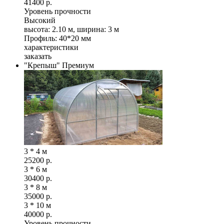
41400
р.
Уровень прочности
Высокий
высота: 2.10 м, ширина: 3 м
Профиль: 40*20 мм
характеристики
заказать
"Крепыш" Премиум
3 * 4 м
25200
р.
3 * 6 м
30400
р.
3 * 8 м
35000
р.
3 * 10 м
40000
р.
Уровень прочности