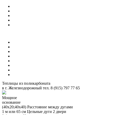
Выберите город
Главная
Преимущества
Каталог
Контакты
Заказать звонок
Теплицы
Беседки
Качели
Навесы
Душевые кабины
Грядки
Садовая мебель
Поликарбонат
Теплицы из поликарбоната
в
г. Железнодорожный
тел. 8 (915) 797 77 65
Мощное
основание
(40х20;40х40)
Расстояние между дугами
1 м или 65 см
Цельные дуги
2 двери