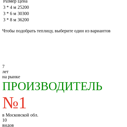
Размер
Цена
3 * 4 м
25200
3 * 6 м
30300
3 * 8 м
36200
Заказать
Чтобы подобрать теплицу, выберите один из вариантов
Подбор
по цене
Подбор
по прочности
(быстрый и простой)
Калькулятор теплиц
по параметрам
(для знатоков)
7
лет
на рынке
ПРОИЗВОДИТЕЛЬ
№1
в Московской обл.
10
видов