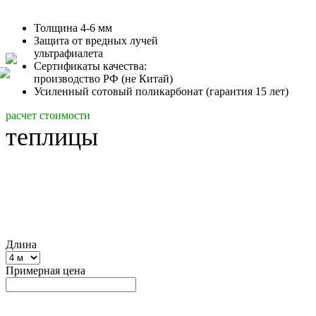
Толщина 4-6 мм
Защита от вредных лучей
ультрафиалета
Сертификаты качества:
производство РФ (не Китай)
Усиленный сотовый поликарбонат (гарантия 15 лет)
расчет стоимости
теплицы
Подбор
по цене
Подбор
по прочности
(быстрый и простой)
Калькулятор теплиц
по параметрам
(для знатоков)
Длина
Примерная цена
Подобрать